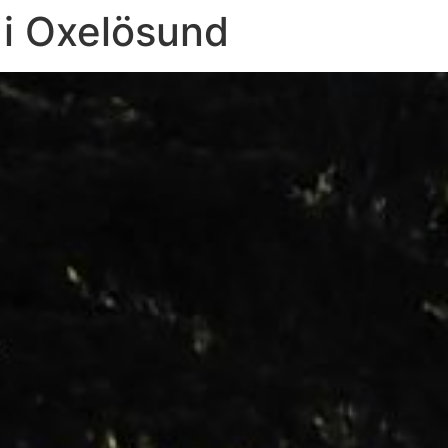
 i Oxelösund
HEM
TJÄNSTER
BOKA TID