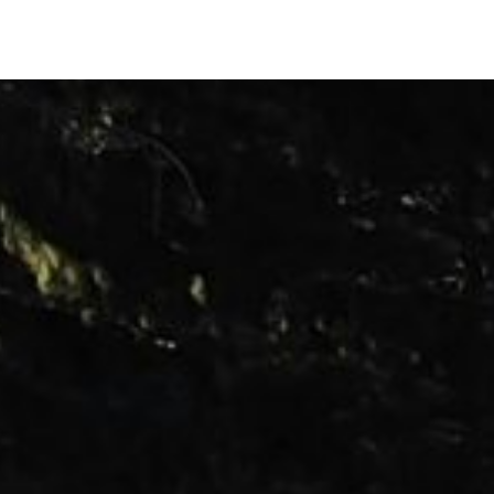
OM OSS
KONTAKTA OSS
0720166576